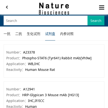
Search
一抗
二抗
生化试剂
试剂盒
内参对照
Number：
A23378
Product：
Phospho-STAT6 (Tyr641) Rabbit mAb[Vh9w]
Application：
WB,IHC
Reactivity：
Human Mouse Rat
Number：
A12941
Product：
HRP-Glypican 3 Mouse mAb [HG13]
Application：
IHC,IF/ICC
Reactivity：
Human