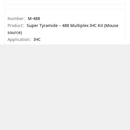
Number：
M-488
Product：
Super Tyramide – 488 Multiplex IHC Kit (Mouse
source)
Application：
IHC
Reactivity：
Human,Rat,Mouse
Number：
M-555
Product：
Super Tyramide – 555 Multiplex IHC Kit (Mouse
source)
Application：
IHC
Reactivity：
Human,Rat,Mouse
Number：
M-594
Product：
Super Tyramide – 594 Multiplex IHC Kit (Mouse