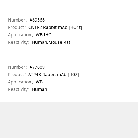
Number：
A69566
Product：
CNTP2 Rabbit mAb [HO1t]
Application：
WB,IHC
Reactivity：
Human,Mouse,Rat
Number：
A77009
Product：
ATP4B Rabbit mAb [ff07]
Application：
WB
Reactivity：
Human
Number：
A78504
Product：
PITX3 Rabbit mAb [WkuF]
Application：
WB
Reactivity：
Human,Mouse,Rat