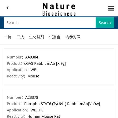
Search
一抗
二抗
生化试剂
试剂盒
内参对照
Number：
A48384
Product：
cGAS Rabbit mAb [Xl9y]
Application：
WB
Reactivity：
Mouse
Number：
A23378
Product：
Phospho-STAT6 (Tyr641) Rabbit mAb[Vh9w]
Application：
WB,IHC
Reactivity：
Human Mouse Rat