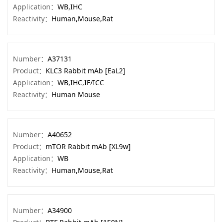
Application：
WB,IHC
Reactivity：
Human,Mouse,Rat
Number：
A37131
Product：
KLC3 Rabbit mAb [EaL2]
Application：
WB,IHC,IF/ICC
Reactivity：
Human Mouse
Number：
A40652
Product：
mTOR Rabbit mAb [XL9w]
Application：
WB
Reactivity：
Human,Mouse,Rat
Number：
A34900