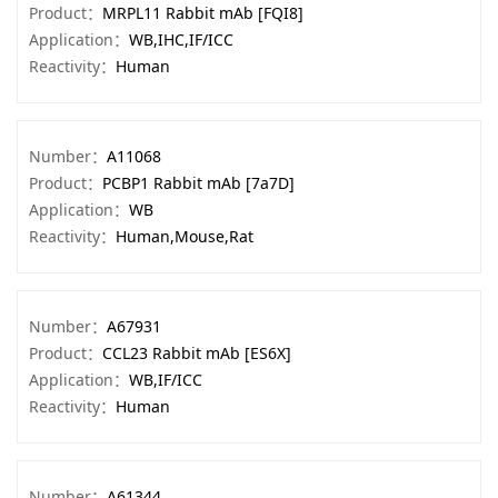
Product：
MRPL11 Rabbit mAb [FQI8]
Application：
WB,IHC,IF/ICC
Reactivity：
Human
Number：
A11068
Product：
PCBP1 Rabbit mAb [7a7D]
Application：
WB
Reactivity：
Human,Mouse,Rat
Number：
A67931
Product：
CCL23 Rabbit mAb [ES6X]
Application：
WB,IF/ICC
Reactivity：
Human
Number：
A61344