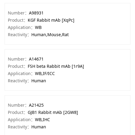
Number：
A98931
Product：
KGF Rabbit mAb [XqPc]
Application：
WB
Reactivity：
Human,Mouse,Rat
Number：
A14671
Product：
FSH beta Rabbit mAb [1r9A]
Application：
WB,IF/ICC
Reactivity：
Human
Number：
A21425
Product：
GJB1 Rabbit mAb [2GW8]
Application：
WB,IHC
Reactivity：
Human