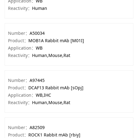
Application：
WB
Reactivity：
Human
Number：
A50034
Product：
MOB1A Rabbit mAb [M01I]
Application：
WB
Reactivity：
Human,Mouse,Rat
Number：
A97445
Product：
DCAF13 Rabbit mAb [sOpj]
Application：
WB,IHC
Reactivity：
Human,Mouse,Rat
Number：
A82509
Product：
ROCK1 Rabbit mAb [rbiy]