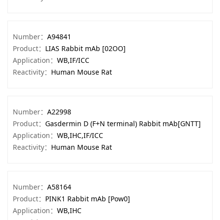
Number：
A94841
Product：
LIAS Rabbit mAb [02OO]
Application：
WB,IF/ICC
Reactivity：
Human Mouse Rat
Number：
A22998
Product：
Gasdermin D (F+N terminal) Rabbit mAb[GNTT]
Application：
WB,IHC,IF/ICC
Reactivity：
Human Mouse Rat
Number：
A58164
Product：
PINK1 Rabbit mAb [Pow0]
Application：
WB,IHC