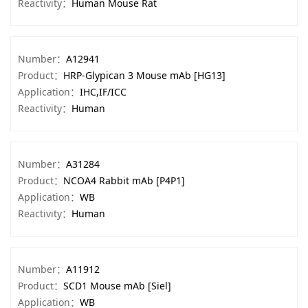
Reactivity：
Human Mouse Rat
Number：
A12941
Product：
HRP-Glypican 3 Mouse mAb [HG13]
Application：
IHC,IF/ICC
Reactivity：
Human
Number：
A31284
Product：
NCOA4 Rabbit mAb [P4P1]
Application：
WB
Reactivity：
Human
Number：
A11912
Product：
SCD1 Mouse mAb [Siel]
Application：
WB