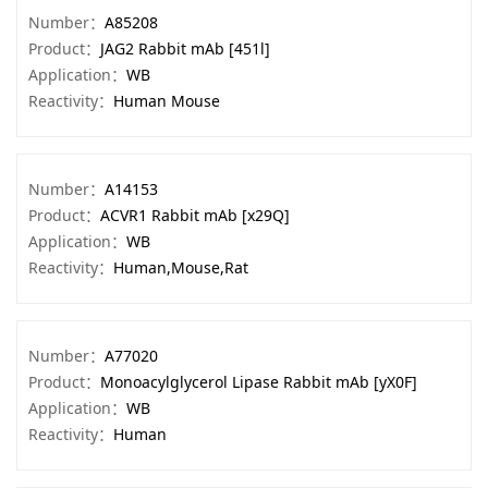
Number：
A85208
Product：
JAG2 Rabbit mAb [451l]
Application：
WB
Reactivity：
Human Mouse
Number：
A14153
Product：
ACVR1 Rabbit mAb [x29Q]
Application：
WB
Reactivity：
Human,Mouse,Rat
Number：
A77020
Product：
Monoacylglycerol Lipase Rabbit mAb [yX0F]
Application：
WB
Reactivity：
Human