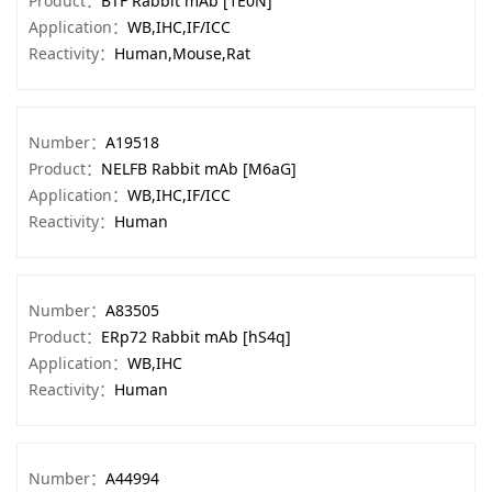
Product：
BTF Rabbit mAb [1E0N]
Application：
WB,IHC,IF/ICC
Reactivity：
Human,Mouse,Rat
Number：
A19518
Product：
NELFB Rabbit mAb [M6aG]
Application：
WB,IHC,IF/ICC
Reactivity：
Human
Number：
A83505
Product：
ERp72 Rabbit mAb [hS4q]
Application：
WB,IHC
Reactivity：
Human
Number：
A44994