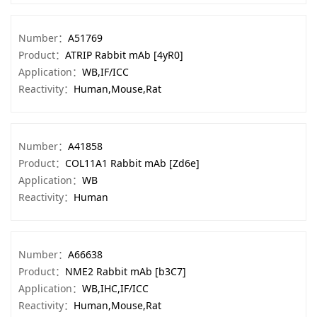
Number：
A51769
Product：
ATRIP Rabbit mAb [4yR0]
Application：
WB,IF/ICC
Reactivity：
Human,Mouse,Rat
Number：
A41858
Product：
COL11A1 Rabbit mAb [Zd6e]
Application：
WB
Reactivity：
Human
Number：
A66638
Product：
NME2 Rabbit mAb [b3C7]
Application：
WB,IHC,IF/ICC
Reactivity：
Human,Mouse,Rat