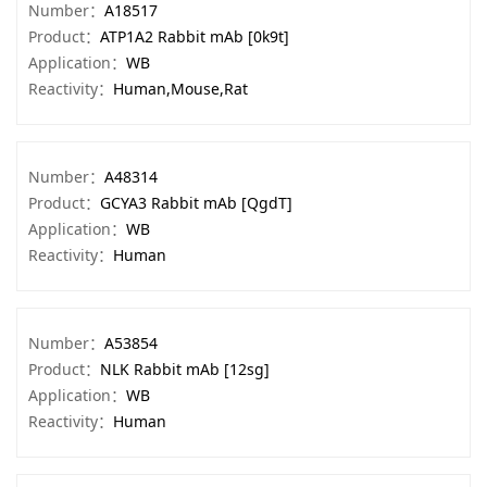
Number：
A18517
Product：
ATP1A2 Rabbit mAb [0k9t]
Application：
WB
Reactivity：
Human,Mouse,Rat
Number：
A48314
Product：
GCYA3 Rabbit mAb [QgdT]
Application：
WB
Reactivity：
Human
Number：
A53854
Product：
NLK Rabbit mAb [12sg]
Application：
WB
Reactivity：
Human