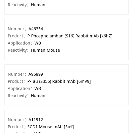
Reactivity：
Human
Number：
A46354
Product：
P-Phospholamban (S16) Rabbit mAb [x6hZ]
Application：
WB
Reactivity：
Human,Mouse
Number：
A96899
Product：
P-Tau (S356) Rabbit mAb [6mV9]
Application：
WB
Reactivity：
Human
Number：
A11912
Product：
SCD1 Mouse mAb [Siel]