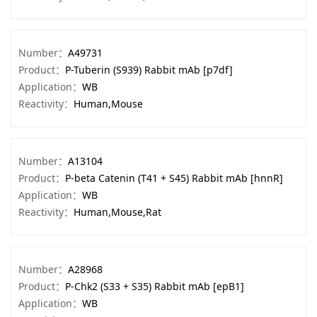
Number：
A49731
Product：
P-Tuberin (S939) Rabbit mAb [p7df]
Application：
WB
Reactivity：
Human,Mouse
Number：
A13104
Product：
P-beta Catenin (T41 + S45) Rabbit mAb [hnnR]
Application：
WB
Reactivity：
Human,Mouse,Rat
Number：
A28968
Product：
P-Chk2 (S33 + S35) Rabbit mAb [epB1]
Application：
WB