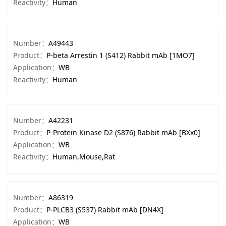
Reactivity：
Human
Number：
A49443
Product：
P-beta Arrestin 1 (S412) Rabbit mAb [1MO7]
Application：
WB
Reactivity：
Human
Number：
A42231
Product：
P-Protein Kinase D2 (S876) Rabbit mAb [BXx0]
Application：
WB
Reactivity：
Human,Mouse,Rat
Number：
A86319
Product：
P-PLCB3 (S537) Rabbit mAb [DN4X]
Application：
WB