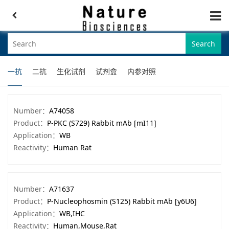
Search
一抗
二抗
生化试剂
试剂盒
内参对照
Number：
A74058
Product：
P-PKC (S729) Rabbit mAb [mI11]
Application：
WB
Reactivity：
Human Rat
Number：
A71637
Product：
P-Nucleophosmin (S125) Rabbit mAb [y6U6]
Application：
WB,IHC
Reactivity：
Human,Mouse,Rat