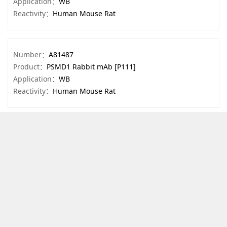
Application：
WB
Reactivity：
Human Mouse Rat
Number：
A81487
Product：
PSMD1 Rabbit mAb [P111]
Application：
WB
Reactivity：
Human Mouse Rat
Number：
A95361
Product：
GLUT4 Mouse mAb [Klip]
Application：
WB,IHC
Reactivity：
Human,Rat,Mouse
Number：
A74092
Product：
SLC40A1 Mouse mAb [sleI]