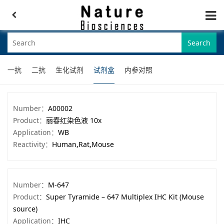
Search
一抗
二抗
生化试剂
试剂盒
内参对照
Number：
A00002
Product：
丽春红染色液 10x
Application：
WB
Reactivity：
Human,Rat,Mouse
Number：
M-647
Product：
Super Tyramide – 647 Multiplex IHC Kit (Mouse
source)
Application：
IHC