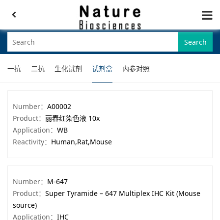
Search
一抗
二抗
生化试剂
试剂盒
内参对照
Number：
A00002
Product：
丽春红染色液 10x
Application：
WB
Reactivity：
Human,Rat,Mouse
Number：
M-647
Product：
Super Tyramide – 647 Multiplex IHC Kit (Mouse
source)
Application：
IHC