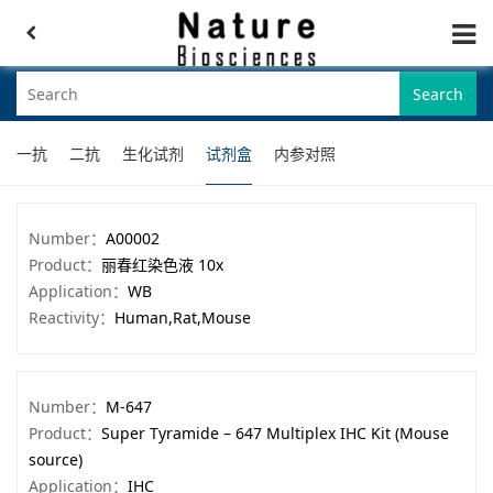
Search
一抗
二抗
生化试剂
试剂盒
内参对照
Number：
A00002
Product：
丽春红染色液 10x
Application：
WB
Reactivity：
Human,Rat,Mouse
Number：
M-647
Product：
Super Tyramide – 647 Multiplex IHC Kit (Mouse
source)
Application：
IHC