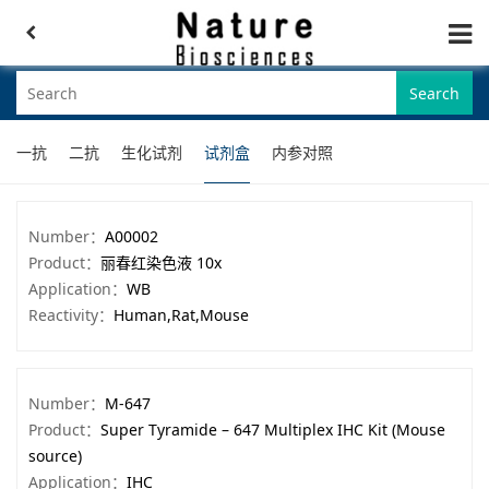
Search
一抗
二抗
生化试剂
试剂盒
内参对照
Number：
A00002
Product：
丽春红染色液 10x
Application：
WB
Reactivity：
Human,Rat,Mouse
Number：
M-647
Product：
Super Tyramide – 647 Multiplex IHC Kit (Mouse
source)
Application：
IHC