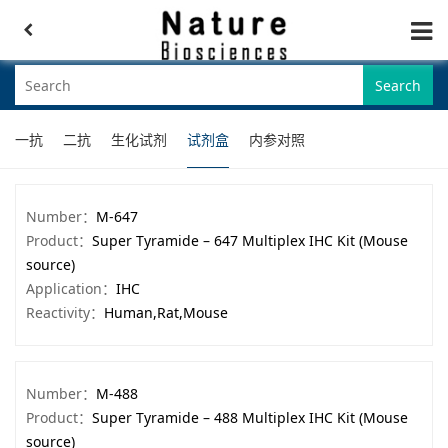
Search
一抗
二抗
生化试剂
试剂盒
内参对照
Number：
M-647
Product：
Super Tyramide – 647 Multiplex IHC Kit (Mouse
source)
Application：
IHC
Reactivity：
Human,Rat,Mouse
Number：
M-488
Product：
Super Tyramide – 488 Multiplex IHC Kit (Mouse
source)