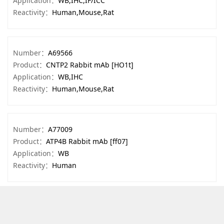
Application：
WB,IHC,IF/ICC
Reactivity：
Human,Mouse,Rat
Number：
A69566
Product：
CNTP2 Rabbit mAb [HO1t]
Application：
WB,IHC
Reactivity：
Human,Mouse,Rat
Number：
A77009
Product：
ATP4B Rabbit mAb [ff07]
Application：
WB
Reactivity：
Human
Number：
A78504
Product：
PITX3 Rabbit mAb [WkuF]