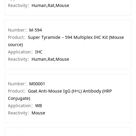
Reactivity：
Human,Rat,Mouse
Number：
M-594
Product：
Super Tyramide – 594 Multiplex IHC Kit (Mouse
source)
Application：
IHC
Reactivity：
Human,Rat,Mouse
Number：
M00001
Product：
Goat Anti-Mouse IgG (H+L) Antibody (HRP
Conjugate)
Application：
WB
Reactivity：
Mouse