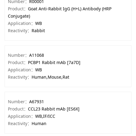
Number：
R00001
Product：
Goat Anti-Rabbit IgG (H+L) Antibody (HRP
Conjugate)
Application：
WB
Reactivity：
Rabbit
Number：
A11068
Product：
PCBP1 Rabbit mAb [7a7D]
Application：
WB
Reactivity：
Human,Mouse,Rat
Number：
A67931
Product：
CCL23 Rabbit mAb [ES6X]
Application：
WB,IF/ICC
Reactivity：
Human