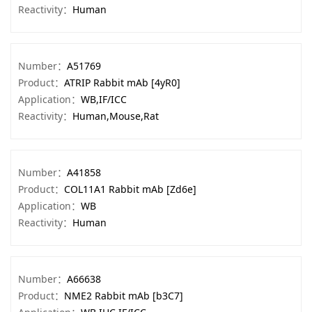
Reactivity：
Human
Number：
A51769
Product：
ATRIP Rabbit mAb [4yR0]
Application：
WB,IF/ICC
Reactivity：
Human,Mouse,Rat
Number：
A41858
Product：
COL11A1 Rabbit mAb [Zd6e]
Application：
WB
Reactivity：
Human
Number：
A66638
Product：
NME2 Rabbit mAb [b3C7]