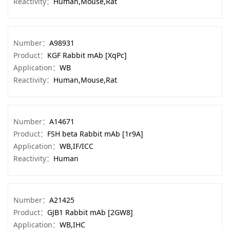
Reactivity：
Human,Mouse,Rat
Number：
A98931
Product：
KGF Rabbit mAb [XqPc]
Application：
WB
Reactivity：
Human,Mouse,Rat
Number：
A14671
Product：
FSH beta Rabbit mAb [1r9A]
Application：
WB,IF/ICC
Reactivity：
Human
Number：
A21425
Product：
GJB1 Rabbit mAb [2GW8]
Application：
WB,IHC