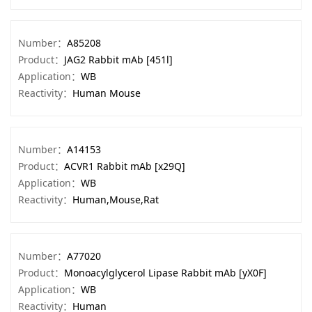
Number：
A85208
Product：
JAG2 Rabbit mAb [451l]
Application：
WB
Reactivity：
Human Mouse
Number：
A14153
Product：
ACVR1 Rabbit mAb [x29Q]
Application：
WB
Reactivity：
Human,Mouse,Rat
Number：
A77020
Product：
Monoacylglycerol Lipase Rabbit mAb [yX0F]
Application：
WB
Reactivity：
Human