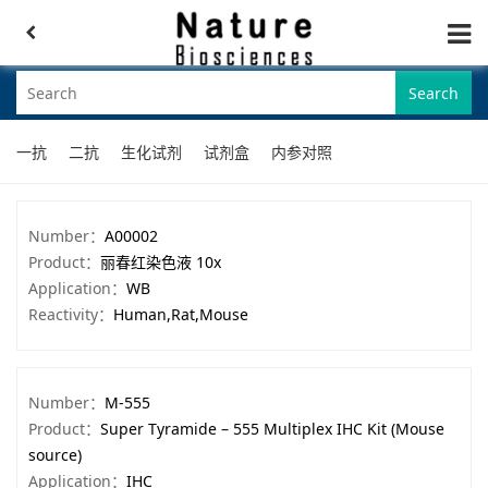
Search
一抗
二抗
生化试剂
试剂盒
内参对照
Number：
A00002
Product：
丽春红染色液 10x
Application：
WB
Reactivity：
Human,Rat,Mouse
Number：
M-555
Product：
Super Tyramide – 555 Multiplex IHC Kit (Mouse
source)
Application：
IHC