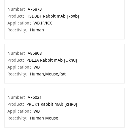
Number：
A76873
Product：
HSD3B1 Rabbit mAb [7oXb]
Application：
WB,IF/ICC
Reactivity：
Human
Number：
A85808
Product：
PDE2A Rabbit mAb [Oknu]
Application：
WB
Reactivity：
Human,Mouse,Rat
Number：
A76021
Product：
PROK1 Rabbit mAb [cHR0]
Application：
WB
Reactivity：
Human Mouse