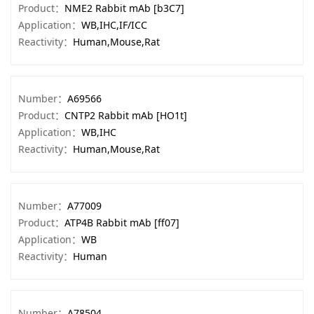
Product：
NME2 Rabbit mAb [b3C7]
Application：
WB,IHC,IF/ICC
Reactivity：
Human,Mouse,Rat
Number：
A69566
Product：
CNTP2 Rabbit mAb [HO1t]
Application：
WB,IHC
Reactivity：
Human,Mouse,Rat
Number：
A77009
Product：
ATP4B Rabbit mAb [ff07]
Application：
WB
Reactivity：
Human
Number：
A78504