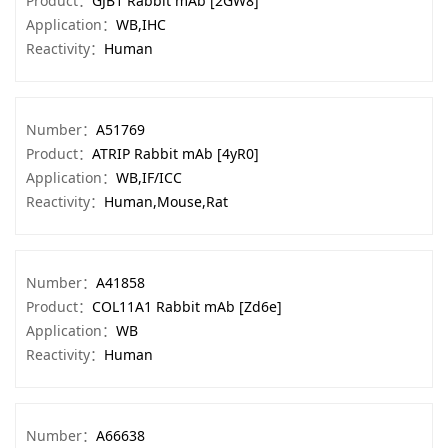
Product：
GJB1 Rabbit mAb [2GW8]
Application：
WB,IHC
Reactivity：
Human
Number：
A51769
Product：
ATRIP Rabbit mAb [4yR0]
Application：
WB,IF/ICC
Reactivity：
Human,Mouse,Rat
Number：
A41858
Product：
COL11A1 Rabbit mAb [Zd6e]
Application：
WB
Reactivity：
Human
Number：
A66638