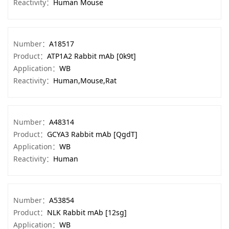
Reactivity：
Human Mouse
Number：
A18517
Product：
ATP1A2 Rabbit mAb [0k9t]
Application：
WB
Reactivity：
Human,Mouse,Rat
Number：
A48314
Product：
GCYA3 Rabbit mAb [QgdT]
Application：
WB
Reactivity：
Human
Number：
A53854
Product：
NLK Rabbit mAb [12sg]
Application：
WB