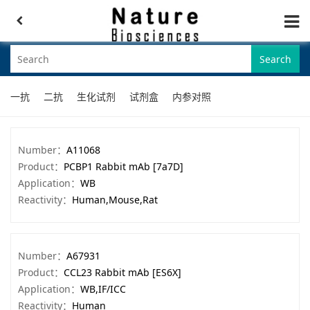
Search
一抗
二抗
生化试剂
试剂盒
内参对照
Number：
A11068
Product：
PCBP1 Rabbit mAb [7a7D]
Application：
WB
Reactivity：
Human,Mouse,Rat
Number：
A67931
Product：
CCL23 Rabbit mAb [ES6X]
Application：
WB,IF/ICC
Reactivity：
Human