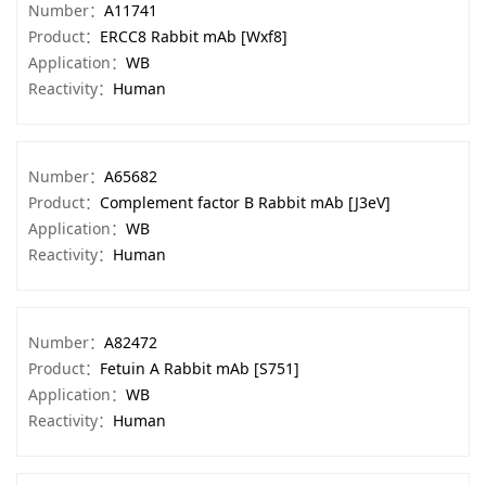
Number：
A11741
Product：
ERCC8 Rabbit mAb [Wxf8]
Application：
WB
Reactivity：
Human
Number：
A65682
Product：
Complement factor B Rabbit mAb [J3eV]
Application：
WB
Reactivity：
Human
Number：
A82472
Product：
Fetuin A Rabbit mAb [S751]
Application：
WB
Reactivity：
Human