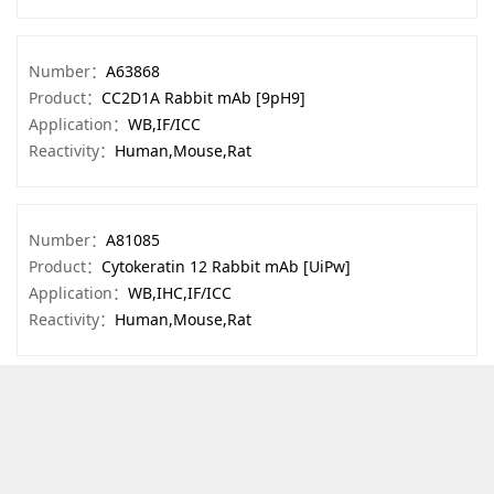
Number：
A63868
Product：
CC2D1A Rabbit mAb [9pH9]
Application：
WB,IF/ICC
Reactivity：
Human,Mouse,Rat
Number：
A81085
Product：
Cytokeratin 12 Rabbit mAb [UiPw]
Application：
WB,IHC,IF/ICC
Reactivity：
Human,Mouse,Rat
Number：
A35671
Product：
MBD3 Rabbit mAb [WC7t]
Application：
WB,IHC,IF/ICC
Reactivity：
Human,Mouse,Rat