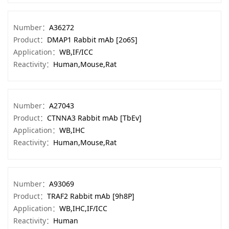
Number：
A36272
Product：
DMAP1 Rabbit mAb [2o6S]
Application：
WB,IF/ICC
Reactivity：
Human,Mouse,Rat
Number：
A27043
Product：
CTNNA3 Rabbit mAb [TbEv]
Application：
WB,IHC
Reactivity：
Human,Mouse,Rat
Number：
A93069
Product：
TRAF2 Rabbit mAb [9h8P]
Application：
WB,IHC,IF/ICC
Reactivity：
Human