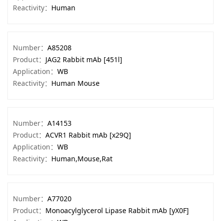
Reactivity：
Human
Number：
A85208
Product：
JAG2 Rabbit mAb [451l]
Application：
WB
Reactivity：
Human Mouse
Number：
A14153
Product：
ACVR1 Rabbit mAb [x29Q]
Application：
WB
Reactivity：
Human,Mouse,Rat
Number：
A77020
Product：
Monoacylglycerol Lipase Rabbit mAb [yX0F]